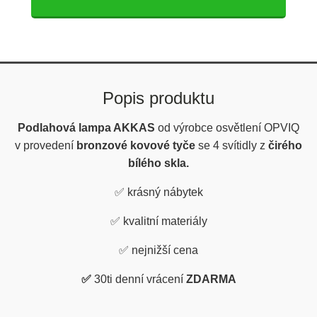
Popis produktu
Podlahová lampa AKKAS
od výrobce osvětlení OPVIQ
v provedení
bronzové kovové tyče
se 4 svítidly z
čirého
bílého skla.
✅
krásný nábytek
✅
kvalitní materiály
✅
nejnižší cena
✅
30ti denní vrácení
ZDARMA