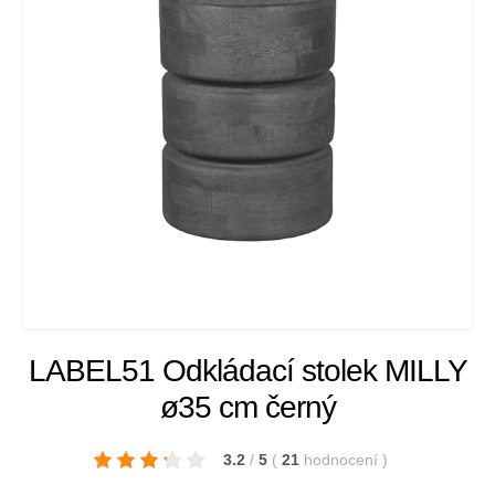
LABEL51 Odkládací stolek MILLY
ø35 cm černý
3.2
/
5
(
21
hodnocení
)