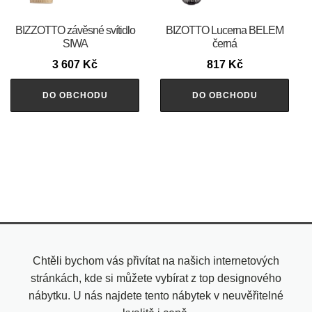
BIZZOTTO závěsné svítidlo
BIZOTTO Lucerna BELEM
SIWA
černá
3 607
Kč
817
Kč
DO OBCHODU
DO OBCHODU
Chtěli bychom vás přivítat na našich internetových
stránkách, kde si můžete vybírat z top designového
nábytku. U nás najdete tento nábytek v neuvěřitelné