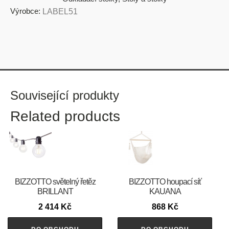
Výrobce:
LABEL51
Související produkty
Related products
BIZZOTTO světelný řetěz
BIZZOTTO houpací síť
BRILLANT
KAUANA
2 414
Kč
868
Kč