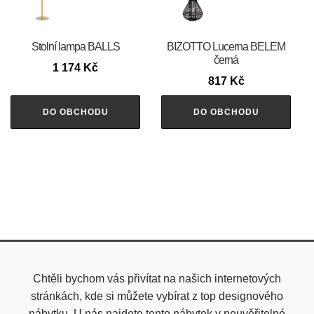
Stolní lampa BALLS
BIZOTTO Lucerna BELEM
černá
1 174
Kč
817
Kč
DO OBCHODU
DO OBCHODU
Chtěli bychom vás přivítat na našich internetových
stránkách, kde si můžete vybírat z top designového
nábytku. U nás najdete tento nábytek v neuvěřitelné