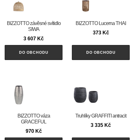
BIZZOTTO závěsné svítidlo
BIZZOTTO Lucerna THAI
SIWA
373
Kč
3 607
Kč
DO OBCHODU
DO OBCHODU
BIZZOTTO váza
Truhlíky GRAFFITI antracit
GRACEFUL
3 335
Kč
970
Kč