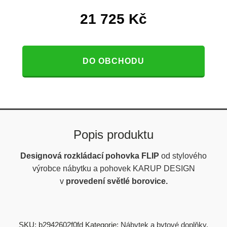
21 725
Kč
DO OBCHODU
Popis produktu
Designová rozkládací pohovka FLIP
od stylového
výrobce nábytku a pohovek KARUP DESIGN
v
provedení světlé borovice.
SKU:
b2942602f0fd
Kategorie:
Nábytek a bytové doplňky
,