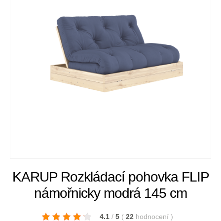
KARUP Rozkládací pohovka FLIP
námořnicky modrá 145 cm
4.1
/
5
(
22
hodnocení
)