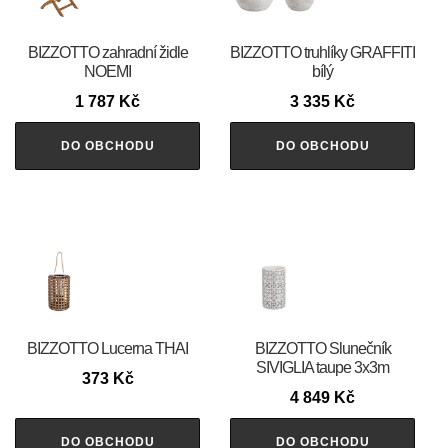
BIZZOTTO zahradní židle
BIZZOTTO truhlíky GRAFFITI
NOEMI
bílý
1 787
Kč
3 335
Kč
DO OBCHODU
DO OBCHODU
BIZZOTTO Lucerna THAI
BIZZOTTO Slunečník
SIVIGLIA taupe 3x3m
373
Kč
4 849
Kč
DO OBCHODU
DO OBCHODU