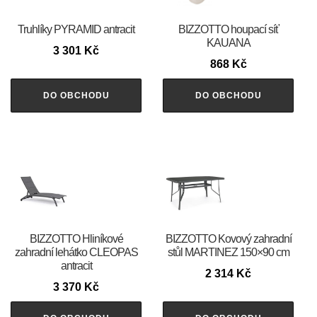
Truhlíky PYRAMID antracit
BIZZOTTO houpací síť
KAUANA
3 301
Kč
868
Kč
DO OBCHODU
DO OBCHODU
BIZZOTTO Hliníkové
BIZZOTTO Kovový zahradní
zahradní lehátko CLEOPAS
stůl MARTINEZ 150×90 cm
antracit
2 314
Kč
3 370
Kč