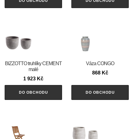
DO OBCHODU
DO OBCHODU
BIZZOTTO truhlíky CEMENT
Váza CONGO
malé
868
Kč
1 923
Kč
DO OBCHODU
DO OBCHODU