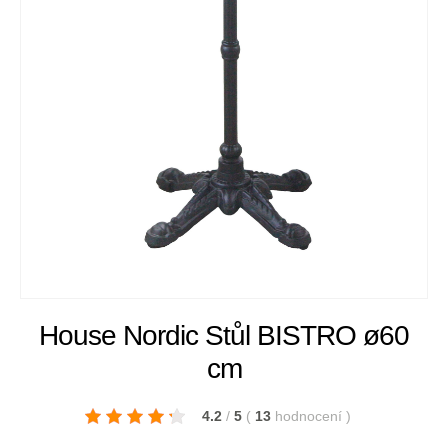
House Nordic Stůl BISTRO ø60
cm
4.2
/
5
(
13
hodnocení
)