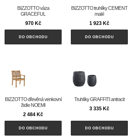
BIZZOTTO váza
BIZZOTTO truhlíky CEMENT
GRACEFUL
malé
970
Kč
1 923
Kč
DO OBCHODU
DO OBCHODU
BIZZOTTO dřevěná venkovní
Truhlíky GRAFFITI antracit
židle NOEMI
3 335
Kč
2 484
Kč
DO OBCHODU
DO OBCHODU