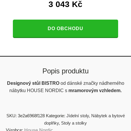
3 043
Kč
DO OBCHODU
Popis produktu
Designový stůl BISTRO
od dánské značky nádherného
nábytku HOUSE NORDIC s
mramorovým vzhledem.
SKU:
3e2a6968f128
Kategorie:
Jídelní stoly
,
Nábytek a bytové
doplňky
,
Stoly a stolky
Výrobce:
House Nordic