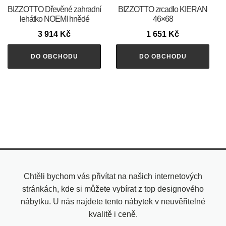
BIZZOTTO Dřevěné zahradní
BIZZOTTO zrcadlo KIERAN
lehátko NOEMI hnědé
46×68
3 914
Kč
1 651
Kč
DO OBCHODU
DO OBCHODU
Chtěli bychom vás přivítat na našich internetových
stránkách, kde si můžete vybírat z top designového
nábytku. U nás najdete tento nábytek v neuvěřitelné
kvalitě i ceně.