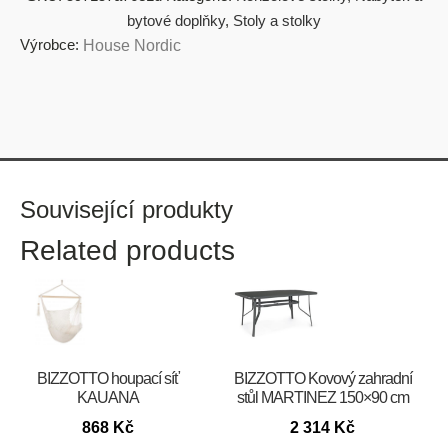
bytové doplňky
,
Stoly a stolky
Výrobce:
House Nordic
Související produkty
Related products
BIZZOTTO houpací síť
BIZZOTTO Kovový zahradní
KAUANA
stůl MARTINEZ 150×90 cm
868
Kč
2 314
Kč