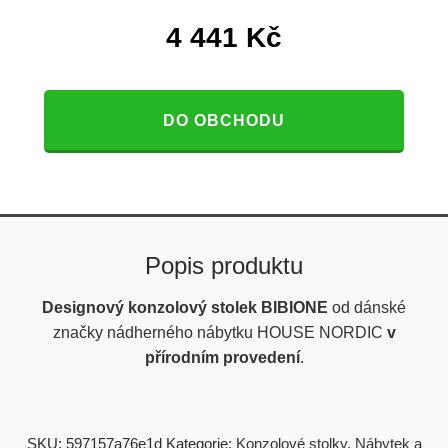
4 441
Kč
DO OBCHODU
Popis produktu
Designový konzolový stolek BIBIONE
od dánské
značky nádherného nábytku HOUSE NORDIC
v
přírodním
provedení
.
SKU:
597157a76e1d
Kategorie:
Konzolové stolky
,
Nábytek a