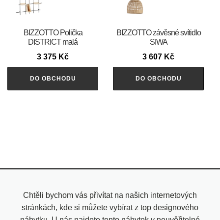
BIZZOTTO Polička
BIZZOTTO závěsné svítidlo
DISTRICT malá
SIWA
3 375
Kč
3 607
Kč
DO OBCHODU
DO OBCHODU
Chtěli bychom vás přivítat na našich internetových
stránkách, kde si můžete vybírat z top designového
nábytku. U nás najdete tento nábytek v neuvěřitelné