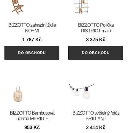
BIZZOTTO zahradní židle
BIZZOTTO Polička
NOEMI
DISTRICT malá
1 787
Kč
3 375
Kč
DO OBCHODU
DO OBCHODU
BIZZOTTO Bambusová
BIZZOTTO světelný řetěz
lucerna MERILLE
BRILLANT
953
Kč
2 414
Kč