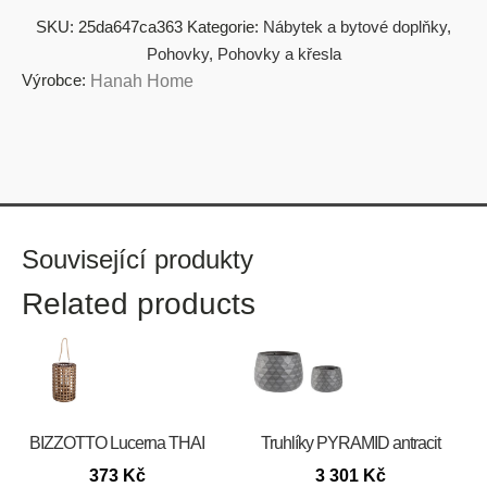
SKU:
25da647ca363
Kategorie:
Nábytek a bytové doplňky
,
Pohovky
,
Pohovky a křesla
Výrobce:
Hanah Home
Související produkty
Related products
BIZZOTTO Lucerna THAI
Truhlíky PYRAMID antracit
373
Kč
3 301
Kč