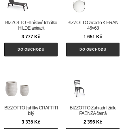
BIZZOTTO Hliníkové lehátko
BIZZOTTO zrcadlo KIERAN
HILDE antracit
46×68
3 777
Kč
1 651
Kč
DO OBCHODU
DO OBCHODU
BIZZOTTO truhlíky GRAFFITI
BIZZOTTO Zahradní židle
bílý
FAENZA černá
3 335
Kč
2 396
Kč