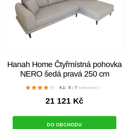
Hanah Home Čtyřmístná pohovka
NERO šedá pravá 250 cm
4.1
/
5
(
7
hodnocení
)
21 121
Kč
DO OBCHODU