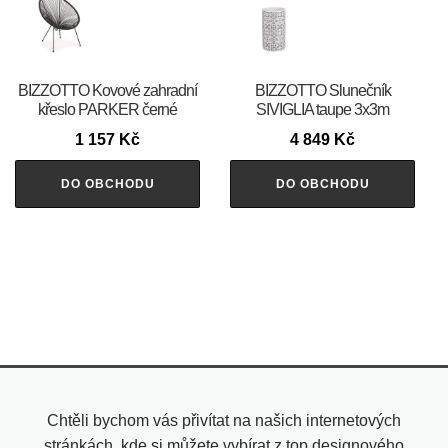
BIZZOTTO Kovové zahradní
BIZZOTTO Slunečník
křeslo PARKER černé
SIVIGLIA taupe 3x3m
1 157
Kč
4 849
Kč
DO OBCHODU
DO OBCHODU
Chtěli bychom vás přivítat na našich internetových
stránkách, kde si můžete vybírat z top designového