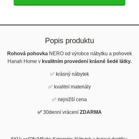
Popis produktu
Rohová pohovka
NERO od výrobce nábytku a pohovek
Hanah Home v
kvalitním provedení krásné šedé látky.
✅
krásný nábytek
✅
kvalitní materiály
✅
nejnižší cena
✅
30denní vrácení
ZDARMA
SKU:
cc02fa345abc
Kategorie:
Nábytek a bytové doplňky
,