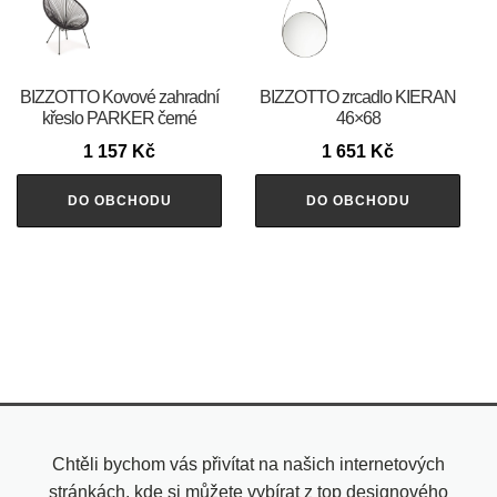
BIZZOTTO Kovové zahradní
BIZZOTTO zrcadlo KIERAN
křeslo PARKER černé
46×68
1 157
Kč
1 651
Kč
DO OBCHODU
DO OBCHODU
Chtěli bychom vás přivítat na našich internetových
stránkách, kde si můžete vybírat z top designového