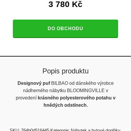
3 780
Kč
DO OBCHODU
Popis produktu
Designový puf
BILBAO
od dánského výrobce
nádherného nábytku BLOOMINGVILLE v
provedení
krásného polyesterového potahu v
hnědých odstínech.
SKU:
764b0d516445
Kategorie:
Nábytek a bytové doplňky
,