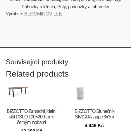
Pohovky a křesla
,
Pufy, podnožky a taburetky
Výrobce:
BLOOMINGVILLE
Související produkty
Related products
BIZZOTTO Zahradní jídelní
BIZZOTTO Slunečník
stůl OSLO 100×200 cm s
SIVIGLIA taupe 3x3m
černými nohami
4 849
Kč