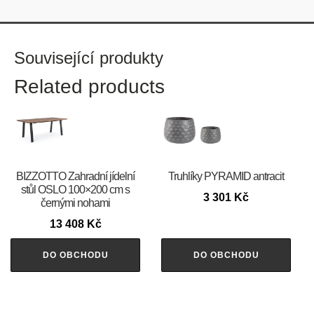
Související produkty
Related products
BIZZOTTO Zahradní jídelní
Truhlíky PYRAMID antracit
stůl OSLO 100×200 cm s
3 301
Kč
černými nohami
13 408
Kč
DO OBCHODU
DO OBCHODU