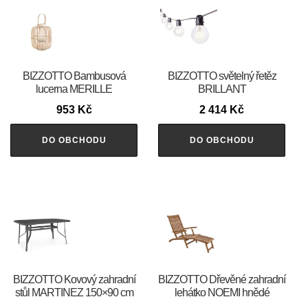
BIZZOTTO Bambusová
BIZZOTTO světelný řetěz
lucerna MERILLE
BRILLANT
953
Kč
2 414
Kč
DO OBCHODU
DO OBCHODU
BIZZOTTO Kovový zahradní
BIZZOTTO Dřevěné zahradní
stůl MARTINEZ 150×90 cm
lehátko NOEMI hnědé