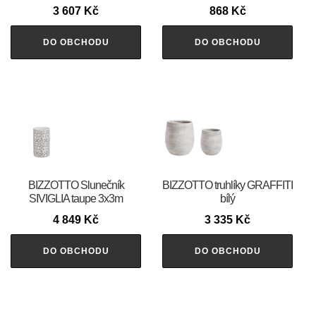
3 607
Kč
868
Kč
DO OBCHODU
DO OBCHODU
BIZZOTTO Slunečník
BIZZOTTO truhlíky GRAFFITI
SIVIGLIA taupe 3x3m
bílý
4 849
Kč
3 335
Kč
DO OBCHODU
DO OBCHODU