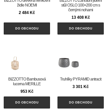
BIZZOTTO dřevěná venkovní
BIZZOTTO Zahradní jídelní
židle NOEMI
stůl OSLO 100×200 cm s
černými nohami
2 484
Kč
13 408
Kč
DO OBCHODU
DO OBCHODU
BIZZOTTO Bambusová
Truhlíky PYRAMID antracit
lucerna MERILLE
3 301
Kč
953
Kč
DO OBCHODU
DO OBCHODU