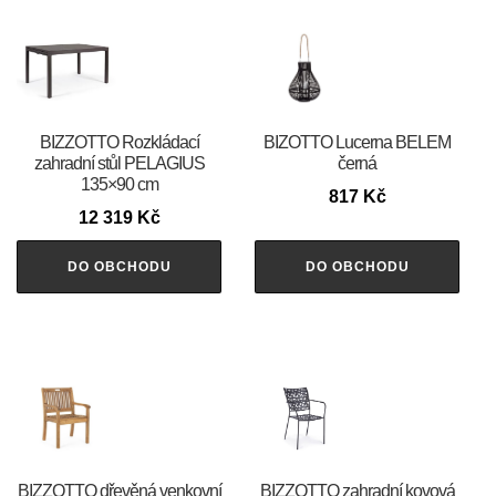
BIZZOTTO Rozkládací
BIZOTTO Lucerna BELEM
zahradní stůl PELAGIUS
černá
135×90 cm
817
Kč
12 319
Kč
DO OBCHODU
DO OBCHODU
BIZZOTTO dřevěná venkovní
BIZZOTTO zahradní kovová