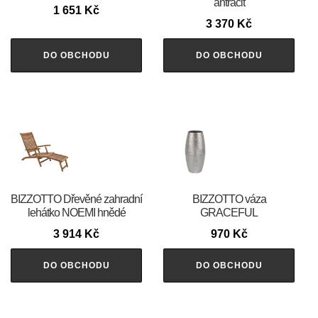
antracit
1 651
Kč
3 370
Kč
DO OBCHODU
DO OBCHODU
BIZZOTTO Dřevěné zahradní
BIZZOTTO váza
lehátko NOEMI hnědé
GRACEFUL
3 914
Kč
970
Kč
DO OBCHODU
DO OBCHODU