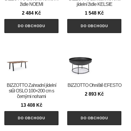
židle NOEMI
jídelní židle KELSIE
2 484
Kč
1 548
Kč
DO OBCHODU
DO OBCHODU
BIZZOTTO Zahradní jídelní
BIZZOTTO Ohniště EFESTO
stůl OSLO 100×200 cm s
2 893
Kč
černými nohami
13 408
Kč
DO OBCHODU
DO OBCHODU