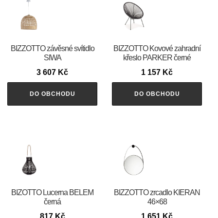
BIZZOTTO závěsné svítidlo
BIZZOTTO Kovové zahradní
SIWA
křeslo PARKER černé
3 607
Kč
1 157
Kč
DO OBCHODU
DO OBCHODU
BIZOTTO Lucerna BELEM
BIZZOTTO zrcadlo KIERAN
černá
46×68
817
Kč
1 651
Kč