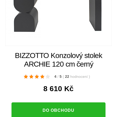
BIZZOTTO Konzolový stolek
ARCHIE 120 cm černý
4
/
5
(
22
hodnocení
)
8 610
Kč
DO OBCHODU