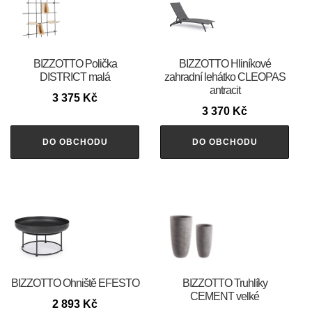
BIZZOTTO Polička
BIZZOTTO Hliníkové
DISTRICT malá
zahradní lehátko CLEOPAS
antracit
3 375
Kč
3 370
Kč
DO OBCHODU
DO OBCHODU
BIZZOTTO Ohniště EFESTO
BIZZOTTO Truhlíky
CEMENT velké
2 893
Kč