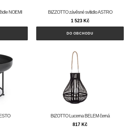
židle NOEMI
BIZZOTTO závěsné svítidlo ASTRO
1 523
Kč
DO OBCHODU
FESTO
BIZOTTO Lucerna BELEM černá
817
Kč