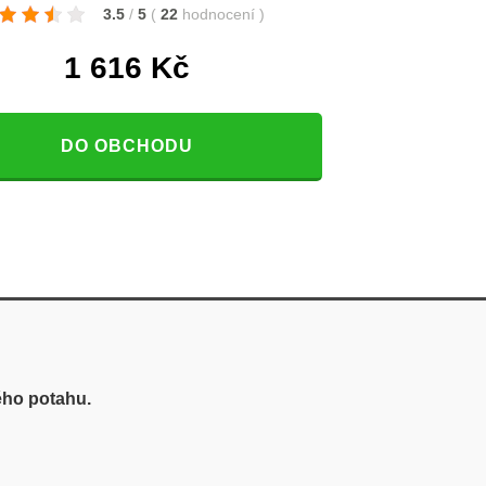
3.5
/
5
(
22
hodnocení
)
1 616
Kč
DO OBCHODU
ého potahu.