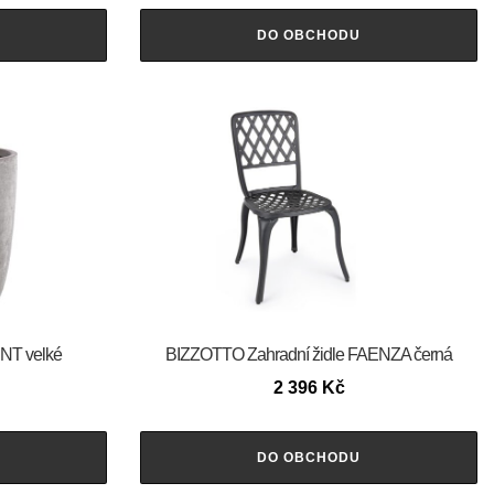
DO OBCHODU
NT velké
BIZZOTTO Zahradní židle FAENZA černá
2 396
Kč
DO OBCHODU