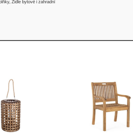
plňky
,
Židle bytové i zahradní