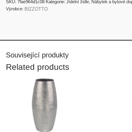
SKU:
7fae964d1c08
Kategorie:
Jídelní židle
,
Nábytek a bytové do
Výrobce:
BIZZOTTO
Související produkty
Related products