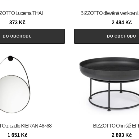
ZOTTO Lucerna THAI
BIZZOTTO dřevěná venkovní 
373
Kč
2 484
Kč
DO OBCHODU
DO OBCHODU
O zrcadlo KIERAN 46×68
BIZZOTTO Ohniště E
1 651
Kč
2 893
Kč