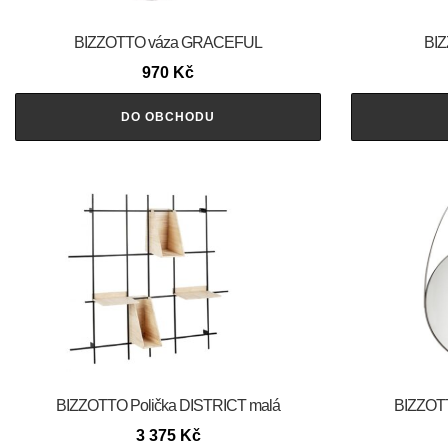
BIZZOTTO váza GRACEFUL
BIZ
970
Kč
DO OBCHODU
BIZZOTTO Polička DISTRICT malá
BIZZOTT
3 375
Kč