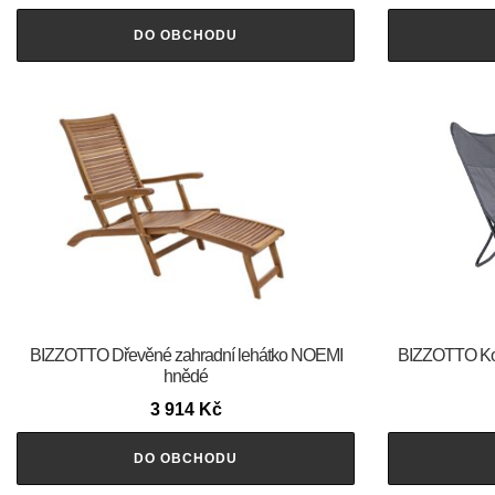
DO OBCHODU
BIZZOTTO Dřevěné zahradní lehátko NOEMI
BIZZOTTO Ko
hnědé
3 914
Kč
DO OBCHODU