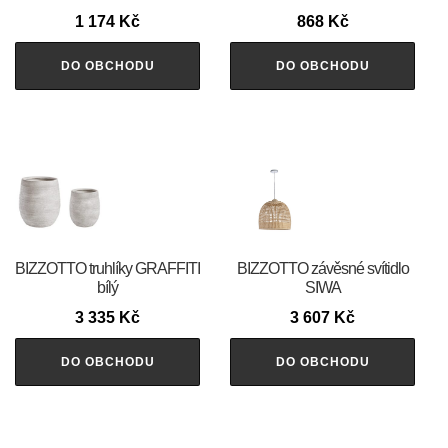
1 174
Kč
868
Kč
DO OBCHODU
DO OBCHODU
BIZZOTTO truhlíky GRAFFITI
BIZZOTTO závěsné svítidlo
bílý
SIWA
3 335
Kč
3 607
Kč
DO OBCHODU
DO OBCHODU