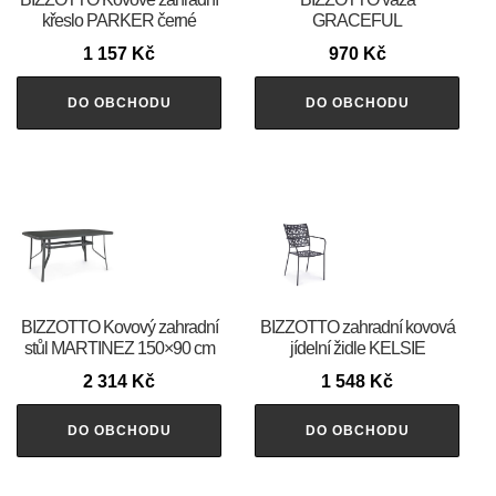
křeslo PARKER černé
GRACEFUL
1 157
Kč
970
Kč
DO OBCHODU
DO OBCHODU
BIZZOTTO Kovový zahradní
BIZZOTTO zahradní kovová
stůl MARTINEZ 150×90 cm
jídelní židle KELSIE
2 314
Kč
1 548
Kč
DO OBCHODU
DO OBCHODU