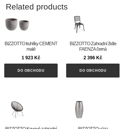
Related products
BIZZOTTO truhlíky CEMENT
BIZZOTTO Zahradní židle
malé
FAENZA černá
1 923
Kč
2 396
Kč
DO OBCHODU
DO OBCHODU
BIZZOTTO Kovové zahradní
BIZZOTTO váza