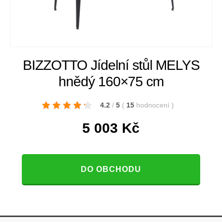
BIZZOTTO Jídelní stůl MELYS
hnědý 160×75 cm
4.2
/
5
(
15
hodnocení
)
5 003
Kč
DO OBCHODU