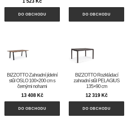
1 523
Kč
DO OBCHODU
DO OBCHODU
BIZZOTTO Zahradní jídelní
BIZZOTTO Rozkládací
stůl OSLO 100×200 cm s
zahradní stůl PELAGIUS
černými nohami
135×90 cm
13 408
Kč
12 319
Kč
DO OBCHODU
DO OBCHODU