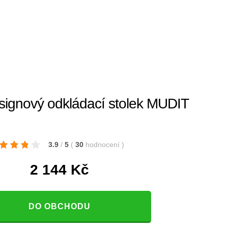
gnový odkládací stolek MUDIT
3.9
/
5
(
30
hodnocení
)
2 144
Kč
DO OBCHODU