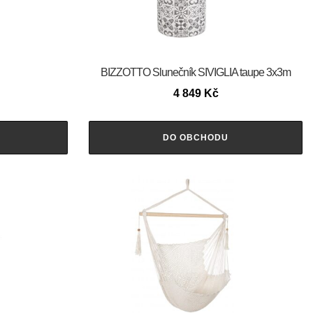
BIZZOTTO Slunečník SIVIGLIA taupe 3x3m
4 849
Kč
DO OBCHODU