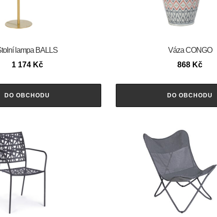
tolní lampa BALLS
Váza CONGO
1 174
Kč
868
Kč
DO OBCHODU
DO OBCHODU