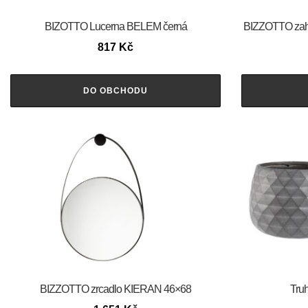
BIZOTTO Lucerna BELEM černá
BIZZOTTO zahra
817
Kč
DO OBCHODU
BIZZOTTO zrcadlo KIERAN 46×68
Truh