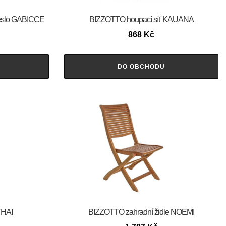
eslo GABICCE
BIZZOTTO houpací síť KAUANA
868
Kč
DO OBCHODU
THAI
BIZZOTTO zahradní židle NOEMI