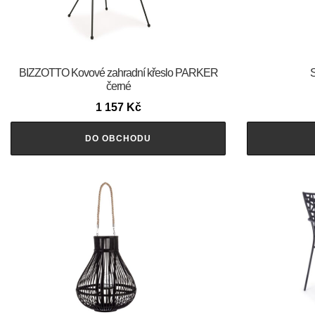
BIZZOTTO Kovové zahradní křeslo PARKER
S
černé
1 157
Kč
DO OBCHODU